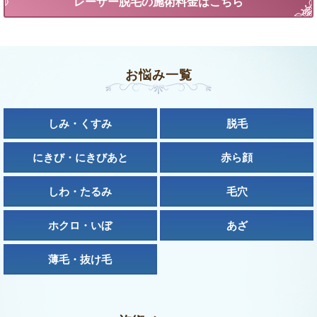
レーザー脱毛の施術料金はこちら
お悩み一覧
しみ・くすみ
脱毛
にきび・にきびあと
赤ら顔
しわ・たるみ
毛穴
ホクロ・いぼ
あざ
薄毛・抜け毛