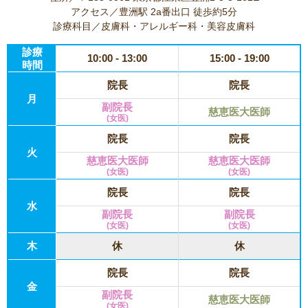
アクセス／豊洲駅 2a番出口 徒歩約5分
診療科目／皮膚科・アレルギー科・美容皮膚科
診療
10:00 - 13:00
15:00 - 19:00
時間
院長
院長
月
副院長
慈恵医大医師
(女医)
院長
院長
火
慈恵医大医師
慈恵医大医師
(女医)
(女医)
院長
院長
水
副院長
副院長
(女医)
(女医)
木
休
休
院長
院長
金
副院長
慈恵医大医師
(女医)