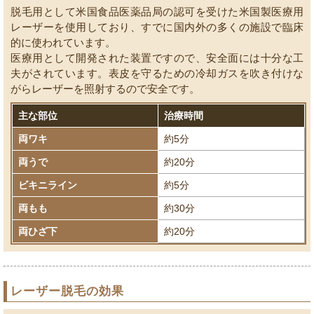
脱毛用として米国食品医薬品局の認可を受けた米国製医療用
レーザーを使用しており、すでに国内外の多くの施設で臨床
的に使われています。
医療用として開発された装置ですので、安全面には十分な工
夫がされています。表皮を守るための冷却ガスを吹き付けな
がらレーザーを照射するので安全です。
主な部位
治療時間
両ワキ
約5分
両うで
約20分
ビキニライン
約5分
両もも
約30分
両ひざ下
約20分
レーザー脱毛の効果