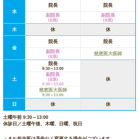
院長
院長
水
副院長
副院長
(女医)
(女医)
木
休
休
院長
院長
金
副院長
慈恵医大医師
(女医)
院長
9:30～13:00
副院長
土
休
(女医)
9:30～13:00
慈恵医大医師
9:30～13:00
日
休
休
土曜午前 9:30～13:00
休診日／土曜午後、木曜、日曜、祝日
・また担当医は予告なく変更する場合がございます。