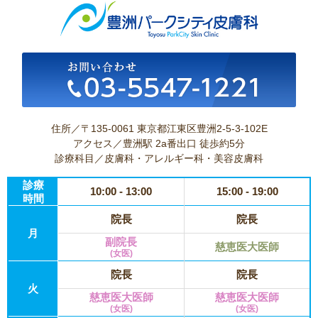
住所／〒135-0061 東京都江東区豊洲2-5-3-102E
アクセス／豊洲駅 2a番出口 徒歩約5分
診療科目／皮膚科・アレルギー科・美容皮膚科
診療
10:00 - 13:00
15:00 - 19:00
時間
院長
院長
月
副院長
慈恵医大医師
(女医)
院長
院長
火
慈恵医大医師
慈恵医大医師
(女医)
(女医)